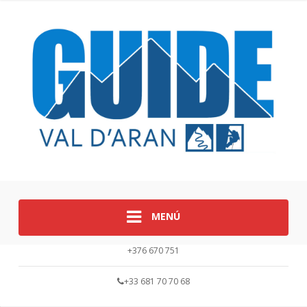
MENÚ
+376 670 751
+33 681 70 70 68