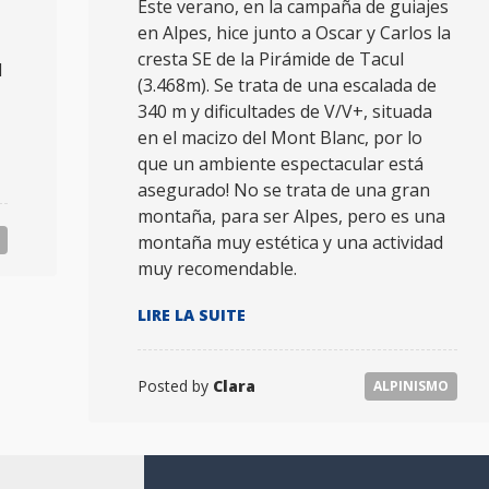
Este verano, en la campaña de guiajes
en Alpes, hice junto a Oscar y Carlos la
cresta SE de la Pirámide de Tacul
l
(3.468m). Se trata de una escalada de
340 m y dificultades de V/V+, situada
en el macizo del Mont Blanc, por lo
que un ambiente espectacular está
asegurado! No se trata de una gran
montaña, para ser Alpes, pero es una
montaña muy estética y una actividad
muy recomendable.
« ARÊTE
LIRE LA SUITE
SUD-
EST
DE
Posted by
Clara
ALPINISMO
LA
PYRAMIDE
DU
TACUL