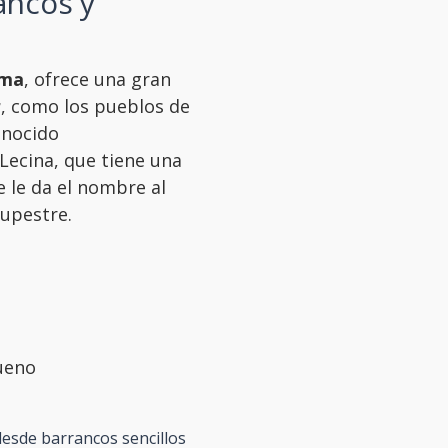
ancos y
ima
, ofrece una gran
r
, como los pueblos de
onocido
Lecina, que tiene una
 le da el nombre al
upestre.
bueno
esde barrancos sencillos