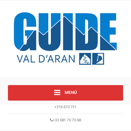
MENÚ
+376 670 751
+33 681 70 70 68