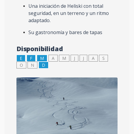
Una iniciación de Heliski con total
seguridad, en un terreno y un ritmo
adaptado.
Su gastronomía y bares de tapas
Disponibilidad
E
F
M
A
M
J
J
A
S
O
N
D