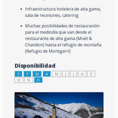
Infraestructura hotelera de alta gama,
sala de reuniones, catering
Muchas posibilidades de restauración
para el mediodía que van desde el
restaurante de alta gama (Moët &
Chandon) hasta el refugio de montaña
(Refugio de Montgarri)
Disponibilidad
E
F
M
A
M
J
J
A
S
O
N
D