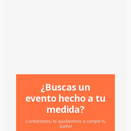
¿Buscas un
evento hecho a tu
medida?
¡Contáctanos, te ayudaremos a cumplir tu
sueño!