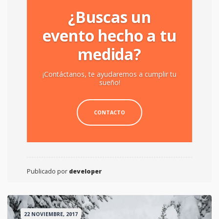
¿Buscas un
evento hecho a tu
medida?
¡Contáctanos, te ayudaremos a cumplir tu
sueño!
CONTACTO
Publicado por
developer
22 NOVIEMBRE, 2017