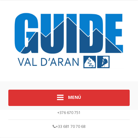
MENÚ
+376 670 751
+33 681 70 70 68