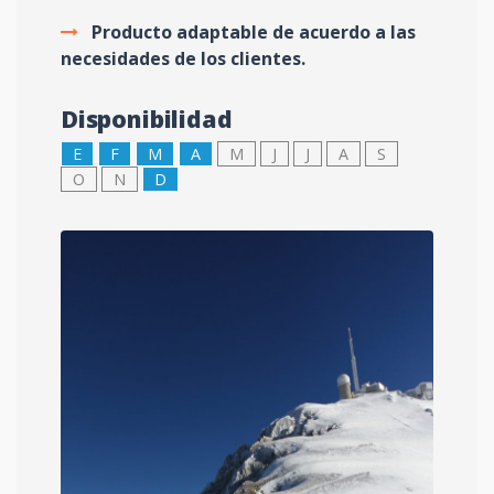
Producto adaptable de acuerdo a las
necesidades de los clientes.
Disponibilidad
E
F
M
A
M
J
J
A
S
O
N
D