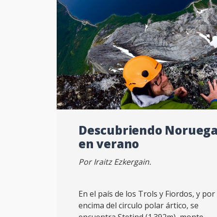
Descubriendo Norueg
en verano
Por Iraitz Ezkergain.
En el país de los Trols y Fiordos, y por
encima del circulo polar ártico, se
encuentra Stetind (1.392m), monte