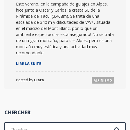
Este verano, en la campaña de guiajes en Alpes,
hice junto a Oscar y Carlos la cresta SE de la
Pirámide de Tacul (3.468m). Se trata de una
escalada de 340 m y dificultades de V/V+, situada
en el macizo del Mont Blanc, por lo que un
ambiente espectacular está asegurado! No se trata
de una gran montaña, para ser Alpes, pero es una
montaña muy estética y una actividad muy
recomendable.
« ARÊTE
LIRE LA SUITE
SUD-
EST
DE
Posted by
Clara
ALPINISMO
LA
PYRAMIDE
DU
TACUL
(3.468M) »
CHERCHER
Chercher