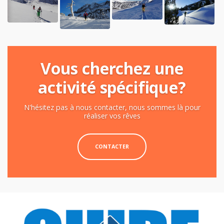
Vous cherchez une
activité spécifique?
N'hésitez pas à nous contacter, nous sommes là pour
réaliser vos rêves
CONTACTER