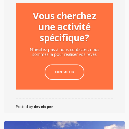
Vous cherchez
une activité
spécifique?
N'hésitez pas à nous contacter, nous
sommes là pour réaliser vos rêves
CONTACTER
Posted by
developer